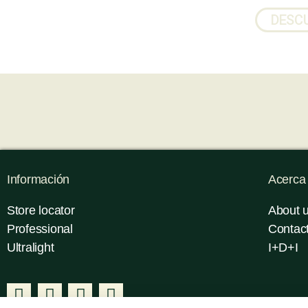
DESCU
Información
Acerca
Store locator
About 
Professional
Contac
Ultralight
I+D+I