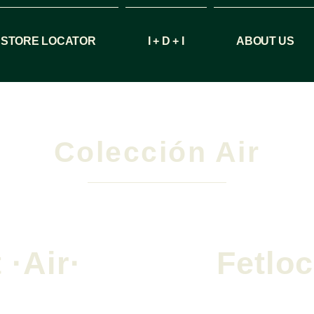
STORE LOCATOR
I + D + I
ABOUT US
Colección Air
 ·Air·
Fetloc