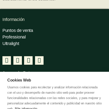
Información
Puntos de venta
Professional
Ultralight
Acerca de Gatusos
Cookies Web
Nosotros
Usamos cookies para recolectar y analizar información relacionada
Contacto
con el uso y desempeño de nuestro sitio web para poder proveer
I+D+I
funcionalidades relacionadas con las redes sociales, y para mejorar y
personalizar adecuadamente el contenido y publicidad en nuestro sitio
web.
Más información