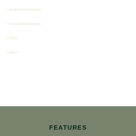
Additional information
Care and maintenance
Video
Report
FEATURES