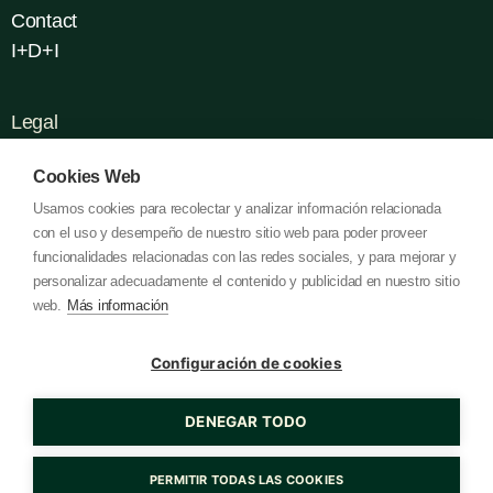
Contact
I+D+I
Legal
Política de Cookies
Cookies Web
Política de Privacidad
Usamos cookies para recolectar y analizar información relacionada
Aviso Legal
con el uso y desempeño de nuestro sitio web para poder proveer
funcionalidades relacionadas con las redes sociales, y para mejorar y
personalizar adecuadamente el contenido y publicidad en nuestro sitio
web.
Más información
© 2023 creado por Gatusos
Configuración de cookies
DENEGAR TODO
PERMITIR TODAS LAS COOKIES