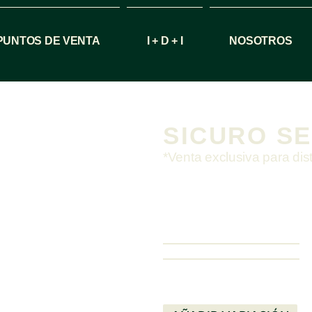
PUNTOS DE VENTA
I + D + I
NOSOTROS
SICURO S
*Venta exclusiva para dis
COLORES