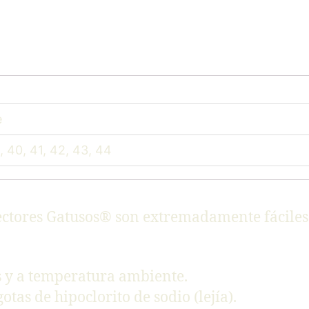
e
, 40, 41, 42, 43, 44
ectores Gatusos® son extremadamente fáciles 
s y a temperatura ambiente.
tas de hipoclorito de sodio (lejía).