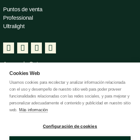
Puntos de venta
Professional
Ultralight
Acerca de Gatusos
Cookies Web
Nosotros
Usamos cookies para recolectar y analizar información relacionada
Contacto
con el uso y desempeño de nuestro sitio web para poder proveer
I+D+I
funcionalidades relacionadas con las redes sociales, y para mejorar y
personalizar adecuadamente el contenido y publicidad en nuestro sitio
web.
Más información
Legal
Configuración de cookies
Política de Cookies
Política de Privacidad