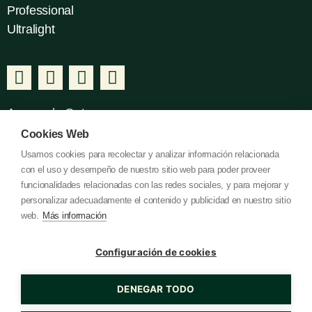
Professional
Ultralight
Acerca de Gatusos
Cookies Web
Nosotros
Usamos cookies para recolectar y analizar información relacionada
Contacto
con el uso y desempeño de nuestro sitio web para poder proveer
I+D+I
funcionalidades relacionadas con las redes sociales, y para mejorar y
personalizar adecuadamente el contenido y publicidad en nuestro sitio
web.
Más información
Legal
Configuración de cookies
Política de Cookies
Política de Privacidad
DENEGAR TODO
Aviso Legal