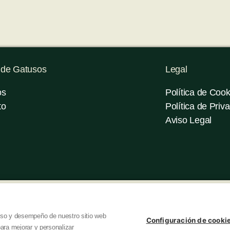
 de Gatusos
Legal
os
Política de Cook
to
Política de Priv
Aviso Legal
© 2023 creado por Gatusos
 uso y desempeño de nuestro sitio web
Configuración de cooki
ara mejorar y personalizar