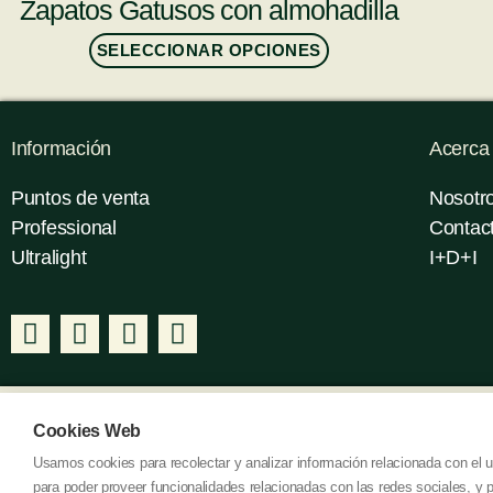
Zapatos Gatusos con almohadilla
SELECCIONAR OPCIONES
Información
Acerca
Puntos de venta
Nosotr
Professional
Contac
Ultralight
I+D+I
Cookies Web
Usamos cookies para recolectar y analizar información relacionada con el
para poder proveer funcionalidades relacionadas con las redes sociales, y p