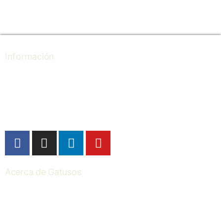
Información
Puntos de venta
Professional
Ultralight
Acerca de Gatusos
Nosotros
Contacto
I+D+I